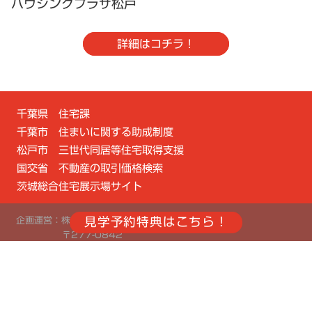
ハウジングプラザ松戸
詳細はコチラ！
千葉県 住宅課
千葉市 住まいに関する助成制度
松戸市 三世代同居等住宅取得支援
国交省 不動産の取引価格検索
茨城総合住宅展示場サイト
企画運営：株式会社サンフジ企画 東関東支社
〒277-0842
千葉県柏市末広町5-16 エスパス柏3F
TEL：04-7143-8581
Copyright © SANFUJI All Rights Reserved.