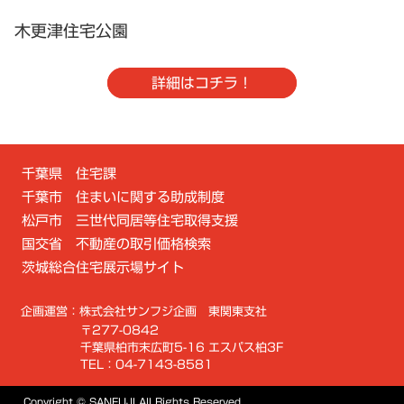
木更津住宅公園
詳細はコチラ！
千葉県 住宅課
千葉市 住まいに関する助成制度
松戸市 三世代同居等住宅取得支援
国交省 不動産の取引価格検索
茨城総合住宅展示場サイト
企画運営：株式会社サンフジ企画 東関東支社
〒277-0842
千葉県柏市末広町5-16 エスパス柏3F
TEL：04-7143-8581
Copyright © SANFUJI All Rights Reserved.