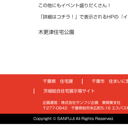
この他にもイベント盛りだくさん！
「詳細はコチラ！」で表示されるHPの『
木更津住宅公園
千葉県 住宅課
千葉市 住まいに
茨城総合住宅展示場サイト
企画運営：株式会社サンフジ企画 東関東支社
〒277-0842
千葉県柏市末広町5-16 エスパ
Copyright © SANFUJI All Rights Reserved.