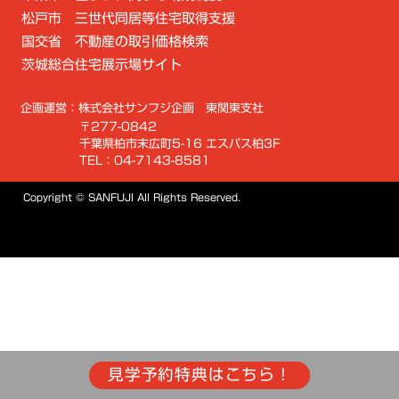
松戸市 三世代同居等住宅取得支援
国交省 不動産の取引価格検索
茨城総合住宅展示場サイト
企画運営：株式会社サンフジ企画 東関東支社
〒277-0842
千葉県柏市末広町5-16 エスパス柏3F
TEL：04-7143-8581
Copyright © SANFUJI All Rights Reserved.