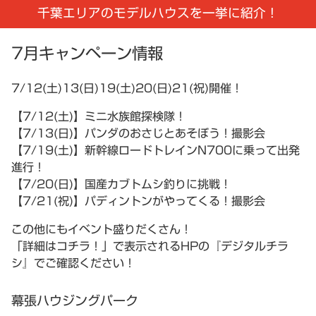
千葉エリアのモデルハウスを一挙に紹介！
7月キャンペーン情報
7/12(土)13(日)19(土)20(日)21(祝)開催！
【7/12(土)】ミニ水族館探検隊！
【7/13(日)】パンダのおさじとあそぼう！撮影会
【7/19(土)】新幹線ロードトレインN700に乗って出発
進行！
【7/20(日)】国産カブトムシ釣りに挑戦！
【7/21(祝)】パディントンがやってくる！撮影会
この他にもイベント盛りだくさん！
「詳細はコチラ！」で表示されるHPの『デジタルチラ
シ』でご確認ください！
幕張ハウジングパーク